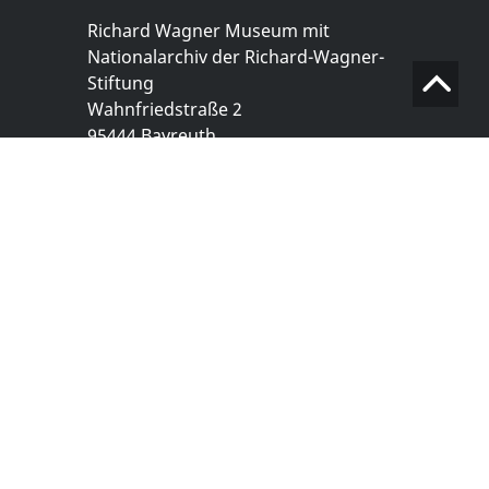
Richard Wagner Museum mit
Nationalarchiv der Richard-Wagner-
Stiftung
Wahnfriedstraße 2
95444 Bayreuth
+ 49 921- 757 - 28 - 0
info@wagnermuseum.de
Öffnungszeiten Nationalarchiv
Montag bis Freitag
8.30 bis 12.30 Uhr
Montag bis Donnerstag
14.00 bis 16.30 Uhr