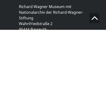
Richard Wagner Museum mit
Nationalarchiv der Richard-Wagner-
Stiftung
Wahnfriedstraße 2
95444 Bayreuth
+ 49 921- 757 - 28 - 0
info@wagnermuseum.de
Öffnungszeiten Nationalarchiv
Montag bis Freitag
8.30 bis 12.30 Uhr
Montag bis Donnerstag
14.00 bis 16.30 Uhr