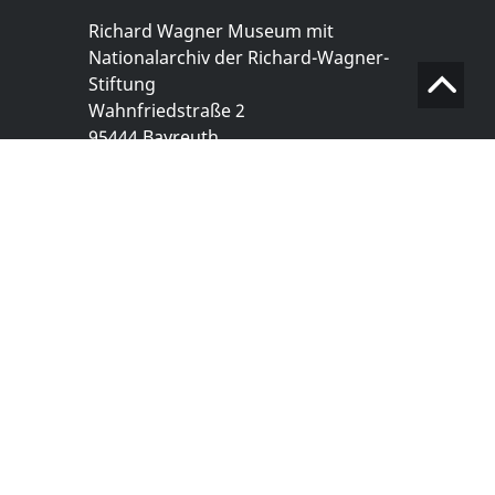
Richard Wagner Museum mit
Nationalarchiv der Richard-Wagner-
Stiftung
Wahnfriedstraße 2
95444 Bayreuth
+ 49 921- 757 - 28 - 0
info@wagnermuseum.de
Öffnungszeiten Nationalarchiv
Montag bis Freitag
8.30 bis 12.30 Uhr
Montag bis Donnerstag
14.00 bis 16.30 Uhr