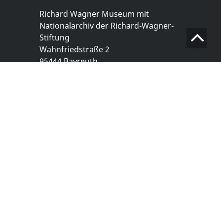
Richard Wagner Museum mit
Nationalarchiv der Richard-Wagner-
Stiftung
Wahnfriedstraße 2
95444 Bayreuth
+ 49 921- 757 - 28 - 0
info@wagnermuseum.de
Öffnungszeiten Nationalarchiv
Montag bis Freitag
8.30 bis 12.30 Uhr
Montag bis Donnerstag
14.00 bis 16.30 Uhr