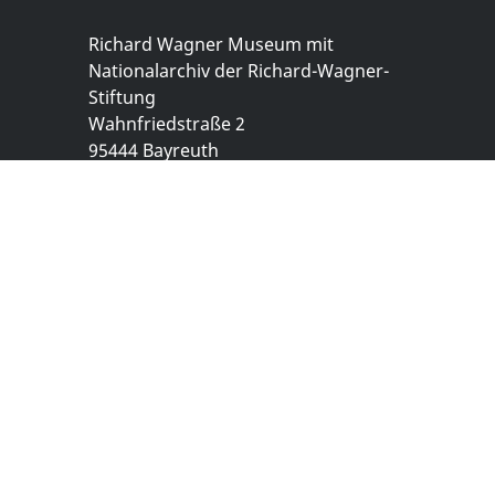
Richard Wagner Museum mit
Nationalarchiv der Richard-Wagner-
Stiftung
Wahnfriedstraße 2
95444 Bayreuth
+ 49 921- 757 - 28 - 0
info@wagnermuseum.de
Öffnungszeiten Nationalarchiv
Montag bis Freitag
8.30 bis 12.30 Uhr
Montag bis Donnerstag
14.00 bis 16.30 Uhr