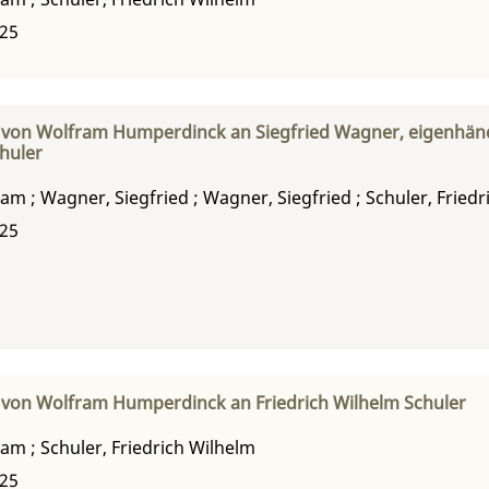
925
 von Wolfram Humperdinck an Siegfried Wagner, eigenhänd
chuler
ram
;
Wagner, Siegfried
;
Wagner, Siegfried
;
Schuler, Fried
925
 von Wolfram Humperdinck an Friedrich Wilhelm Schuler
ram
;
Schuler, Friedrich Wilhelm
925