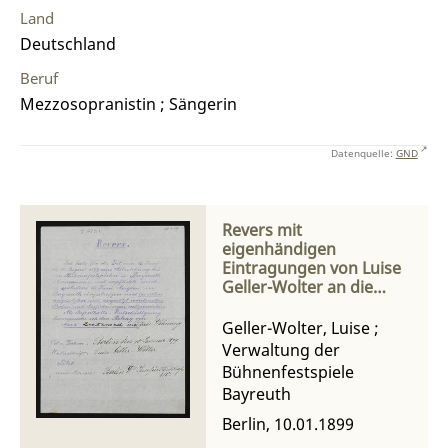
Land
Deutschland
Beruf
Mezzosopranistin ; Sängerin
Datenquelle:
GND
Revers mit
eigenhändigen
Eintragungen von Luise
Geller-Wolter an die
Verwaltung der
Bühnenfestspiele
Geller-Wolter, Luise
;
Verwaltung der
Bühnenfestspiele
Bayreuth
Berlin, 10.01.1899