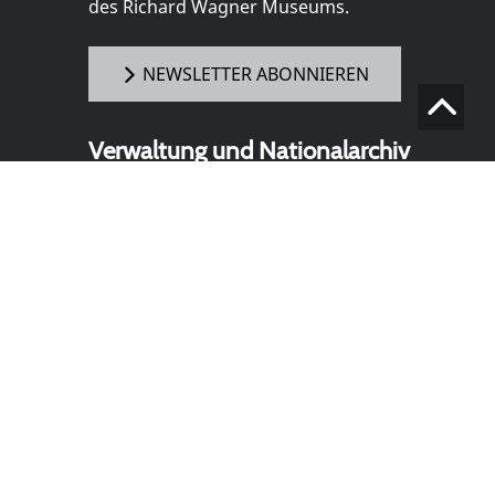
des Richard Wagner Museums.
NEWSLETTER ABONNIEREN
Verwaltung und Nationalarchiv
(Postanschrift)
Richard Wagner Museum mit
Nationalarchiv der Richard-Wagner-
Stiftung
Wahnfriedstraße 2
95444 Bayreuth
+ 49 921- 757 - 28 - 0
info@wagnermuseum.de
Öffnungszeiten Nationalarchiv