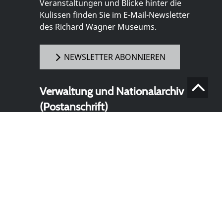
Veranstaltungen und Blicke hinter die
Kulissen finden Sie im E-Mail-Newsletter
des Richard Wagner Museums.
NEWSLETTER ABONNIEREN
Verwaltung und Nationalarchiv
(Postanschrift)
Richard Wagner Museum mit
Nationalarchiv der Richard-Wagner-
Stiftung
Wahnfriedstraße 2
95444 Bayreuth
+ 49 921- 757 - 28 - 0
info@wagnermuseum.de