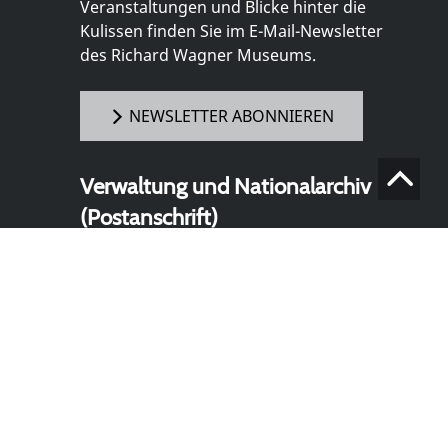
Veranstaltungen und Blicke hinter die
Kulissen finden Sie im E-Mail-Newsletter
des Richard Wagner Museums.
NEWSLETTER ABONNIEREN
Verwaltung und Nationalarchiv
(Postanschrift)
Richard Wagner Museum mit
Nationalarchiv der Richard-Wagner-
Stiftung
Wahnfriedstraße 2
95444 Bayreuth
+ 49 921- 757 - 28 - 0
info@wagnermuseum.de