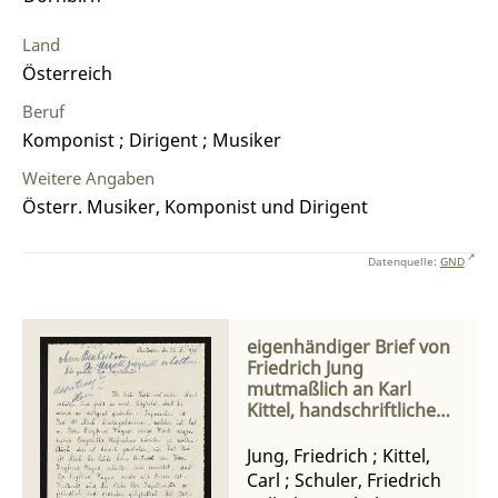
Land
Österreich
Beruf
Komponist ; Dirigent ; Musiker
Weitere Angaben
Österr. Musiker, Komponist und Dirigent
Datenquelle:
GND
eigenhändiger Brief von
Friedrich Jung
mutmaßlich an Karl
Kittel, handschriftliche
Zeilen von Friedrich
Wilhelm Schuler an
Jung, Friedrich
;
Kittel,
unbekannten
Carl
;
Schuler, Friedrich
Empfänger