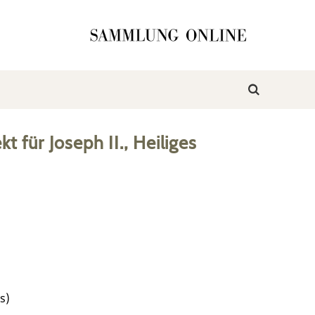
kt
für
Joseph II., Heiliges
s)