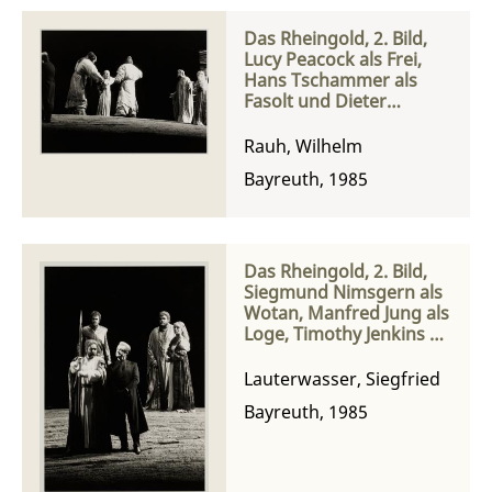
Das Rheingold, 2. Bild,
Lucy Peacock als Frei,
Hans Tschammer als
Fasolt und Dieter
Schweikart als Fafner
Rauh, Wilhelm
Bayreuth, 1985
Das Rheingold, 2. Bild,
Siegmund Nimsgern als
Wotan, Manfred Jung als
Loge, Timothy Jenkins als
Froh und Hanna
Schwarz als Fricka
Lauterwasser, Siegfried
Bayreuth, 1985