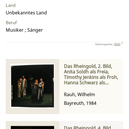
Land
Unbekanntes Land
Beruf
Musiker ; Sänger
Datenquelle:
GND
Das Rheingold, 2. Bild,
Anita Soldh als Freia,
Timothy Jenkins als Froh,
Hanna Schwarz als
Fricka und Siegmund
Nimsgern als Wotan
Rauh, Wilhelm
Bayreuth, 1984
Das Rheingold, 4. Bild,