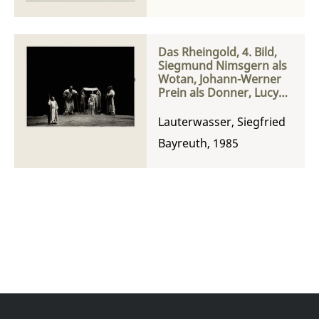
Das Rheingold, 4. Bild,
Siegmund Nimsgern als
Wotan, Johann-Werner
Prein als Donner, Lucy
Peacock als Freia und
Timothy Jeninks als Froh
Lauterwasser, Siegfried
Bayreuth, 1985