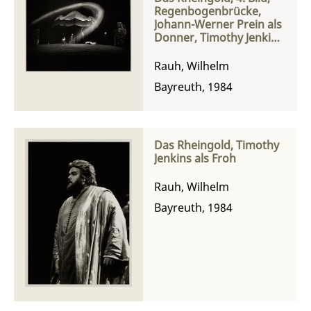
Regenbogenbrücke,
Johann-Werner Prein als
Donner, Timothy Jenkins
als Froh, Anita Soldh als
Freia, Hanna Schwarz als
Rauh, Wilhelm
Fricka und Siegmund
Bayreuth, 1984
Nimsgern als Wotan
Das Rheingold, Timothy
Jenkins als Froh
Rauh, Wilhelm
Bayreuth, 1984