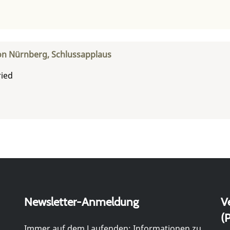
on Nürnberg, Schlussapplaus
ried
Newsletter-Anmeldung
V
(P
Immer auf dem Laufenden: Informationen zu