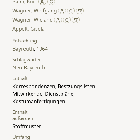
Palm, Kurt
Wagner, Wolfgang
Wagner, Wieland
Appelt, Gisela
Entstehung
Bayreuth
,
1964
Schlagwörter
Neu-Bayreuth
Enthält
Korrespondenzen, Bestzungslisten
Mitwirkende, Dienstpläne,
Kostümanfertigungen
Enthält
außerdem
Stoffmuster
Umfang