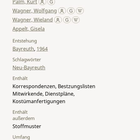
Palm, Kurt
Wagner, Wolfgang
Wagner, Wieland
Appelt, Gisela
Entstehung
Bayreuth
,
1964
Schlagwörter
Neu-Bayreuth
Enthält
Korrespondenzen, Bestzungslisten
Mitwirkende, Dienstpläne,
Kostümanfertigungen
Enthält
außerdem
Stoffmuster
Umfang