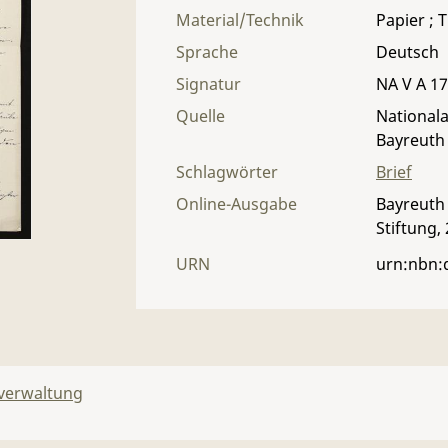
Material/Technik
Papier ; T
Sprache
Deutsch
Signatur
NA V A 17 
Quelle
Nationala
Bayreuth
Schlagwörter
Brief
Online-Ausgabe
Bayreuth 
Stiftung,
URN
urn:nbn:
lverwaltung