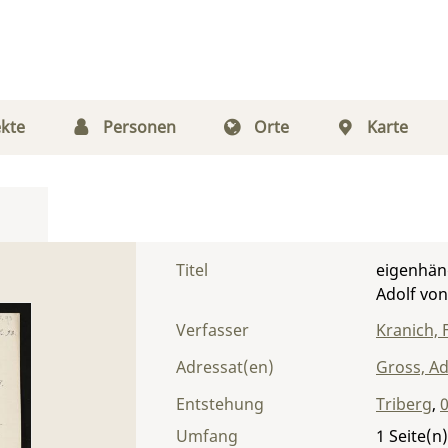
kte
Personen
Orte
Karte
Titel
eigenhänd
Adolf vo
Verfasser
Kranich, 
Adressat(en)
Gross, Ad
Entstehung
Triberg
,
0
Umfang
1