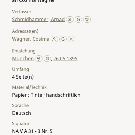
Verfasser
Schmidhammer, Arpad
Adressat(en)
Wagner, Cosima
Entstehung
München
,
26.05.1895
Umfang
4
Material/Technik
Papier ; Tinte ; handschriftlich
Sprache
Deutsch
Signatur
NA V A 31 - 3 Nr. 5