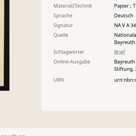
Material/Technik
Papier ; T
Sprache
Deutsch
Signatur
NA V A 34 
Quelle
Nationala
Bayreuth
Schlagwörter
Brief
Online-Ausgabe
Bayreuth 
Stiftung,
URN
urn:nbn: