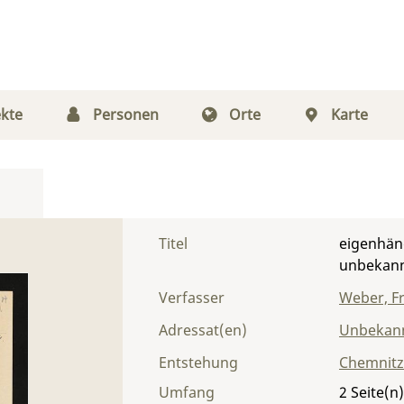
kte
Personen
Orte
Karte
Titel
eigenhänd
unbekann
Verfasser
Weber, F
Adressat(en)
Unbekann
Entstehung
Chemnitz
Umfang
2