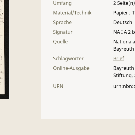
Umfang
2
Material/Technik
Papier ; T
Sprache
Deutsch
Signatur
NA I A 2 b
Quelle
Nationala
Bayreuth
Schlagwörter
Brief
Online-Ausgabe
Bayreuth 
Stiftung,
URN
urn:nbn: