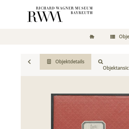
Obje
Objektdetails
Objektansic