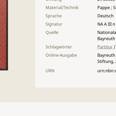
Material/Technik
Pappe ; Se
Sprache
Deutsch
Signatur
NA A III n
Quelle
Nationala
Bayreuth
Schlagwörter
Partitur
/
Online-Ausgabe
Bayreuth 
Stiftung,
URN
urn:nbn: