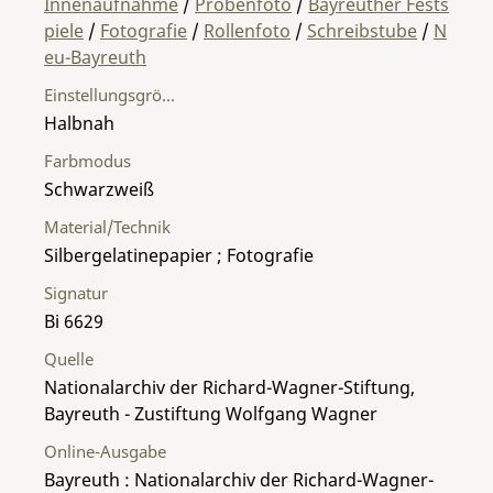
Innenaufnahme
/
Probenfoto
/
Bayreuther Fests
piele
/
Fotografie
/
Rollenfoto
/
Schreibstube
/
N
eu-Bayreuth
Einstellungsgröße
Halbnah
Farbmodus
Schwarzweiß
Material/Technik
Silbergelatinepapier ; Fotografie
Signatur
Bi 6629
Quelle
Nationalarchiv der Richard-Wagner-Stiftung,
Bayreuth - Zustiftung Wolfgang Wagner
Online-Ausgabe
Bayreuth : Nationalarchiv der Richard-Wagner-