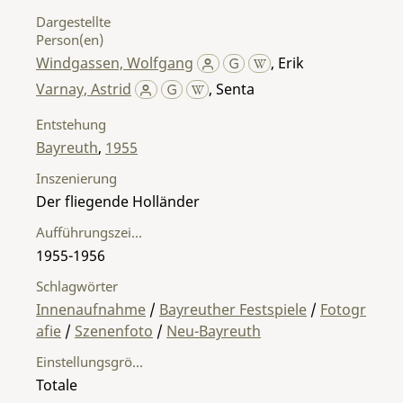
Dargestellte
Person(en)
Windgassen, Wolfgang
,
Erik
Varnay, Astrid
,
Senta
Entstehung
Bayreuth
,
1955
Inszenierung
Der fliegende Holländer
Aufführungszeitraum
1955-1956
Schlagwörter
Innenaufnahme
/
Bayreuther Festspiele
/
Fotogr
afie
/
Szenenfoto
/
Neu-Bayreuth
Einstellungsgröße
Totale