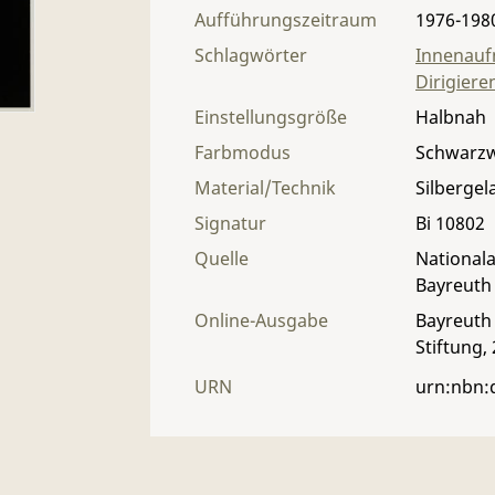
Aufführungszeitraum
1976-198
Schlagwörter
Innenau
Dirigiere
Einstellungsgröße
Halbnah
Farbmodus
Schwarz
Material/Technik
Silbergel
Signatur
Bi 10802
Quelle
Nationala
Bayreuth
Online-Ausgabe
Bayreuth 
Stiftung,
URN
urn:nbn: