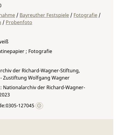
0
fnahme
/
Bayreuther Festspiele
/
Fotografie
/
n
/
Probenfoto
weiß
atinepapier ; Fotografie
rchiv der Richard-Wagner-Stiftung,
 - Zustiftung Wolfgang Wagner
: Nationalarchiv der Richard-Wagner-
 2023
de:0305-127045