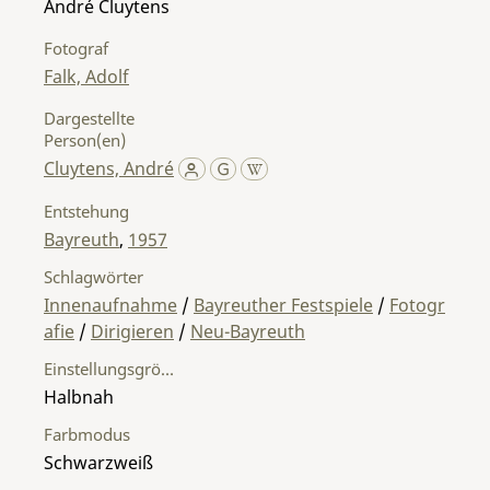
André Cluytens
Fotograf
Falk, Adolf
Dargestellte
Person(en)
Cluytens, André
Entstehung
Bayreuth
,
1957
Schlagwörter
Innenaufnahme
/
Bayreuther Festspiele
/
Fotogr
afie
/
Dirigieren
/
Neu-Bayreuth
Einstellungsgröße
Halbnah
Farbmodus
Schwarzweiß