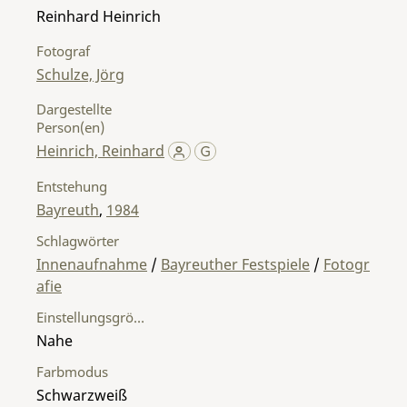
Reinhard Heinrich
Fotograf
Schulze, Jörg
Dargestellte
Person(en)
Heinrich, Reinhard
Entstehung
Bayreuth
,
1984
Schlagwörter
Innenaufnahme
/
Bayreuther Festspiele
/
Fotogr
afie
Einstellungsgröße
Nahe
Farbmodus
Schwarzweiß