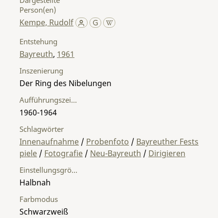
Person(en)
Kempe, Rudolf
Entstehung
Bayreuth
,
1961
Inszenierung
Der Ring des Nibelungen
Aufführungszeitraum
1960-1964
Schlagwörter
Innenaufnahme
/
Probenfoto
/
Bayreuther Fests
piele
/
Fotografie
/
Neu-Bayreuth
/
Dirigieren
Einstellungsgröße
Halbnah
Farbmodus
Schwarzweiß