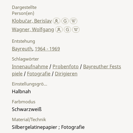
Dargestellte
Person(en)
Klobučar, Berislav
Wagner, Wolfgang
Entstehung
Bayreuth
,
1964 - 1969
Schlagwörter
Innenaufnahme
/
Probenfoto
/
Bayreuther Fests
piele
/
Fotografie
/
Dirigieren
Einstellungsgröße
Halbnah
Farbmodus
Schwarzweiß
Material/Technik
Silbergelatinepapier ; Fotografie