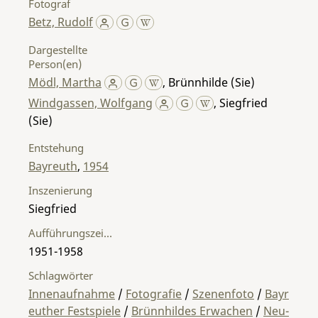
Fotograf
Betz, Rudolf
Dargestellte
Person(en)
Mödl, Martha
,
Brünnhilde (Sie)
Windgassen, Wolfgang
,
Siegfried
(Sie)
Entstehung
Bayreuth
,
1954
Inszenierung
Siegfried
Aufführungszeitraum
1951-1958
Schlagwörter
Innenaufnahme
/
Fotografie
/
Szenenfoto
/
Bayr
euther Festspiele
/
Brünnhildes Erwachen
/
Neu-