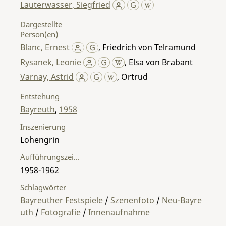
Lauterwasser, Siegfried
Dargestellte
Person(en)
Blanc, Ernest
,
Friedrich von Telramund
Rysanek, Leonie
,
Elsa von Brabant
Varnay, Astrid
,
Ortrud
Entstehung
Bayreuth
,
1958
Inszenierung
Lohengrin
Aufführungszeitraum
1958-1962
Schlagwörter
Bayreuther Festspiele
/
Szenenfoto
/
Neu-Bayre
uth
/
Fotografie
/
Innenaufnahme