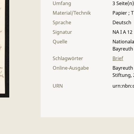
Umfang
3
Material/Technik
Papier ; T
Sprache
Deutsch
Signatur
NA I A 12 
Quelle
Nationala
Bayreuth
Schlagwörter
Brief
Online-Ausgabe
Bayreuth 
Stiftung,
URN
urn:nbn: