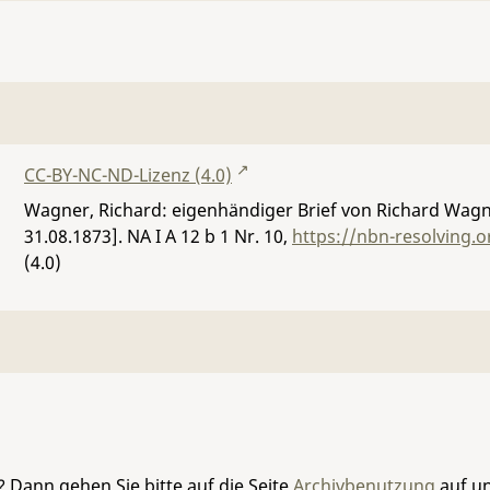
CC-BY-NC-ND-Lizenz (4.0)
Wagner, Richard: eigenhändiger Brief von Richard Wagne
31.08.1873].
NA I A 12 b 1 Nr. 10
,
https://nbn-resolving.
(4.0)
 Dann gehen Sie bitte auf die Seite
Archivbenutzung
auf un