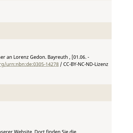
r an Lorenz Gedon. Bayreuth , [01.06. -
org/urn:nbn:de:0305-14278
/ CC-BY-NC-ND-Lizenz
serer Website. Dort finden Sie die