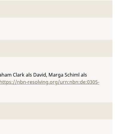
aham Clark als David, Marga Schiml als
https://nbn-resolving.org/urn:nbn:de:0305-