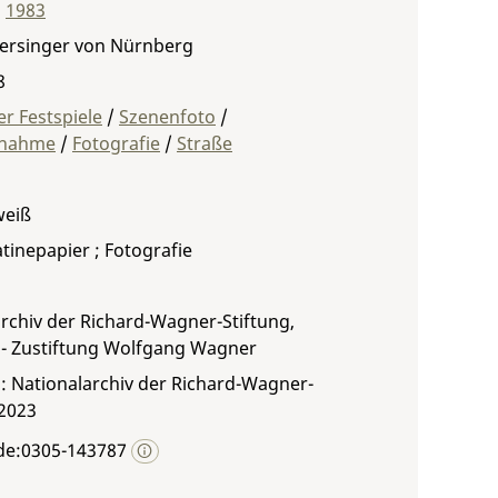
,
1983
tersinger von Nürnberg
8
r Festspiele
/
Szenenfoto
/
fnahme
/
Fotografie
/
Straße
weiß
atinepapier ; Fotografie
rchiv der Richard-Wagner-Stiftung,
 - Zustiftung Wolfgang Wagner
: Nationalarchiv der Richard-Wagner-
 2023
de:0305-143787