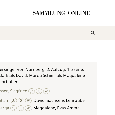
ersinger von Nürnberg, 2. Aufzug, 1. Szene,
lark als David, Marga Schiml als Magdalene
Lehrbuben
ser, Siegfried
raham
,
David, Sachsens Lehrbube
Marga
,
Magdalene, Evas Amme