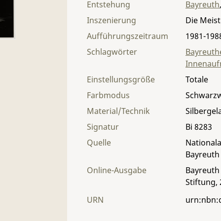
Entstehung
Bayreuth
Inszenierung
Die Meis
Aufführungszeitraum
1981-198
Schlagwörter
Bayreuthe
Innenau
Einstellungsgröße
Totale
Farbmodus
Schwarz
Material/Technik
Silbergel
Signatur
Bi 8283
Quelle
Nationala
Bayreuth
Online-Ausgabe
Bayreuth 
Stiftung,
URN
urn:nbn: