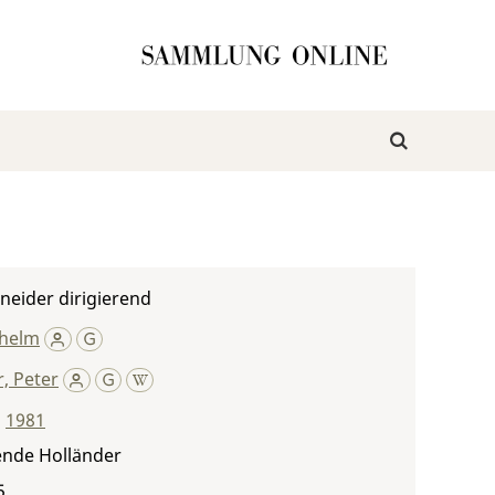
neider dirigierend
lhelm
, Peter
,
1981
ende Holländer
5