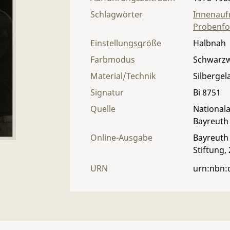
Schlagwörter
Innenau
Probenfo
Einstellungsgröße
Halbnah
Farbmodus
Schwarz
Material/Technik
Silbergel
Signatur
Bi 8751
Quelle
Nationala
Bayreuth
Online-Ausgabe
Bayreuth 
Stiftung,
URN
urn:nbn: