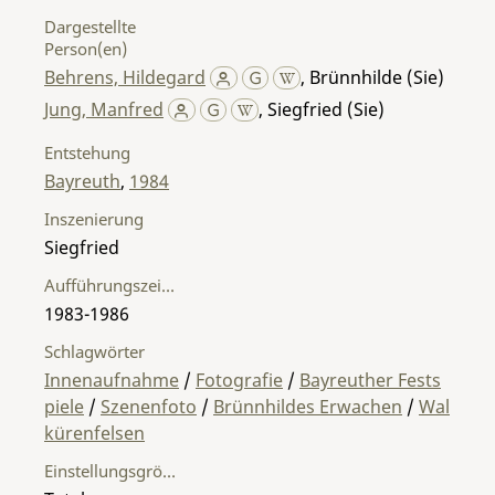
Dargestellte
Person(en)
Behrens, Hildegard
,
Brünnhilde (Sie)
Jung, Manfred
,
Siegfried (Sie)
Entstehung
Bayreuth
,
1984
Inszenierung
Siegfried
Aufführungszeitraum
1983-1986
Schlagwörter
Innenaufnahme
/
Fotografie
/
Bayreuther Fests
piele
/
Szenenfoto
/
Brünnhildes Erwachen
/
Wal
kürenfelsen
Einstellungsgröße