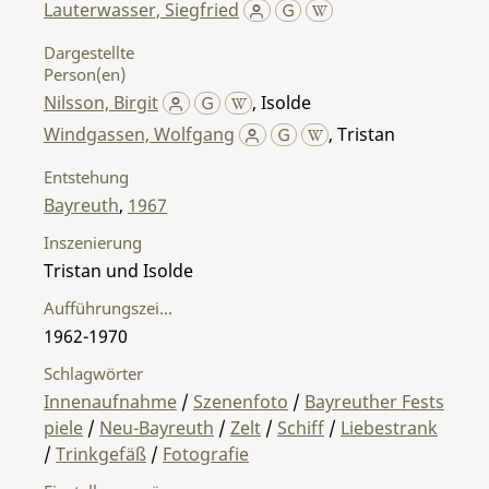
Lauterwasser, Siegfried
Dargestellte
Person(en)
Nilsson, Birgit
,
Isolde
Windgassen, Wolfgang
,
Tristan
Entstehung
Bayreuth
,
1967
Inszenierung
Tristan und Isolde
Aufführungszeitraum
1962-1970
Schlagwörter
Innenaufnahme
/
Szenenfoto
/
Bayreuther Fests
piele
/
Neu-Bayreuth
/
Zelt
/
Schiff
/
Liebestrank
/
Trinkgefäß
/
Fotografie