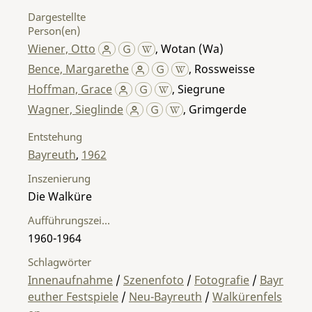
Dargestellte
Person(en)
Wiener, Otto
,
Wotan (Wa)
Bence, Margarethe
,
Rossweisse
Hoffman, Grace
,
Siegrune
Wagner, Sieglinde
,
Grimgerde
Entstehung
Bayreuth
,
1962
Inszenierung
Die Walküre
Aufführungszeitraum
1960-1964
Schlagwörter
Innenaufnahme
/
Szenenfoto
/
Fotografie
/
Bayr
euther Festspiele
/
Neu-Bayreuth
/
Walkürenfels