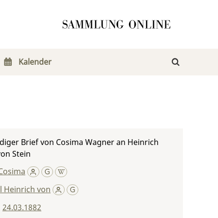
Kalender
diger Brief von Cosima Wagner an Heinrich
von Stein
Cosima
rl Heinrich von
,
24.03.1882