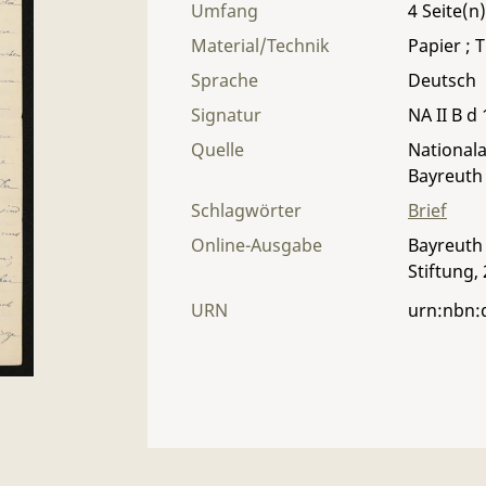
Umfang
4
Material/Technik
Papier ; T
Sprache
Deutsch
Signatur
NA II B d 
Quelle
Nationala
Bayreuth
Schlagwörter
Brief
Online-Ausgabe
Bayreuth 
Stiftung,
URN
urn:nbn: