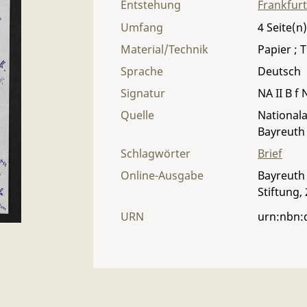
Entstehung
Frankfur
Umfang
4
Material/Technik
Papier ; T
Sprache
Deutsch
Signatur
NA II B f 
Quelle
Nationala
Bayreuth
Schlagwörter
Brief
Online-Ausgabe
Bayreuth 
Stiftung,
URN
urn:nbn: