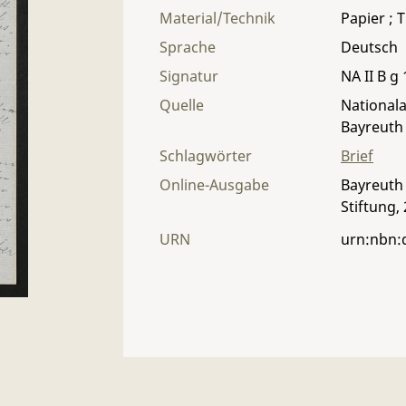
Material/Technik
Papier ; T
Sprache
Deutsch
Signatur
NA II B g 
Quelle
Nationala
Bayreuth
Schlagwörter
Brief
Online-Ausgabe
Bayreuth 
Stiftung,
URN
urn:nbn: