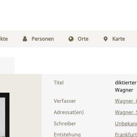
kte
Personen
Orte
Karte
Titel
diktierte
Wagner
Verfasser
Wagner, 
Adressat(en)
Wagner, S
Schreiber
Unbekann
Entstehung
Frankfur