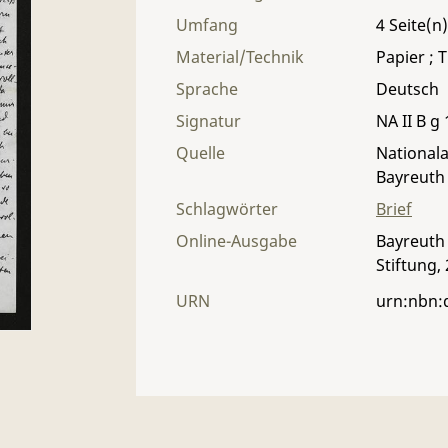
Umfang
4
Material/Technik
Papier ; T
Sprache
Deutsch
Signatur
NA II B g 
Quelle
Nationala
Bayreuth
Schlagwörter
Brief
Online-Ausgabe
Bayreuth 
Stiftung,
URN
urn:nbn: