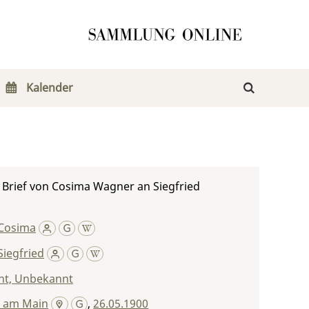
Kalender
r Brief von Cosima Wagner an Siegfried
Cosima
iegfried
t, Unbekannt
t am Main
,
26.05.1900