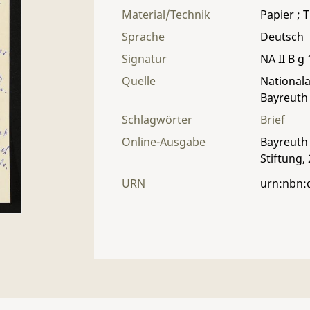
Material/Technik
Papier ; T
Sprache
Deutsch
Signatur
NA II B g 
Quelle
Nationala
Bayreuth
Schlagwörter
Brief
Online-Ausgabe
Bayreuth 
Stiftung,
URN
urn:nbn: