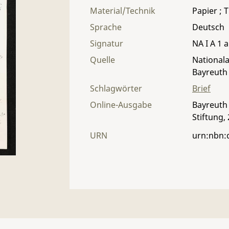
Material/Technik
Papier ; T
Sprache
Deutsch
Signatur
NA I A 1 a
Quelle
Nationala
Bayreuth
Schlagwörter
Brief
Online-Ausgabe
Bayreuth 
Stiftung,
URN
urn:nbn: