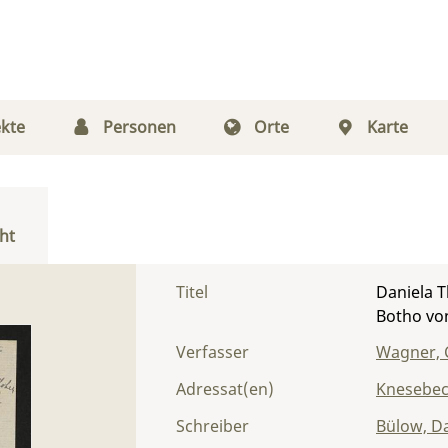
kte
Personen
Orte
Karte
ht
Titel
Daniela T
Botho vo
Verfasser
Wagner, 
Adressat(en)
Knesebec
Schreiber
Bülow, Da