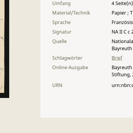
Umfang
4
Material/Technik
Papier ; T
Sprache
Französi
Signatur
NA II C c 
Quelle
Nationala
Bayreuth
Schlagwörter
Brief
Online-Ausgabe
Bayreuth 
Stiftung,
URN
urn:nbn: