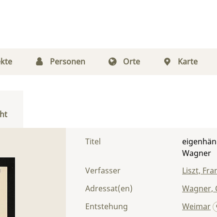
kte
Personen
Orte
Karte
ht
Titel
eigenhänd
Wagner
Verfasser
Liszt, Fra
Adressat(en)
Wagner, 
Entstehung
Weimar