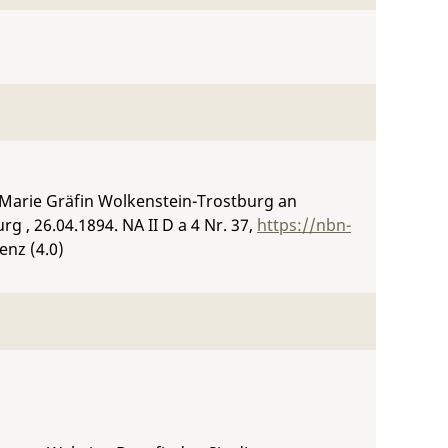
 Marie Gräfin Wolkenstein-Trostburg an
rg , 26.04.1894.
NA II D a 4 Nr. 37
,
https://nbn-
enz (4.0)