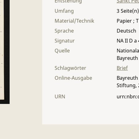
Entstehung
Sankt Pe
Umfang
3
Material/Technik
Papier ; T
Sprache
Deutsch
Signatur
NA II D a 
Quelle
Nationala
Bayreuth
Schlagwörter
Brief
Online-Ausgabe
Bayreuth 
Stiftung,
URN
urn:nbn: