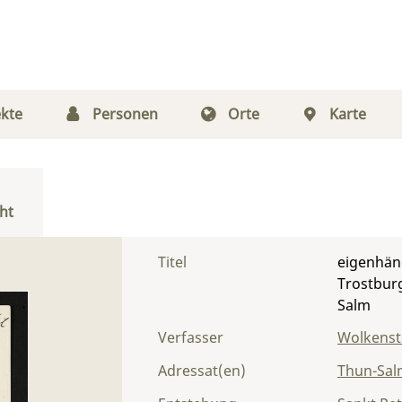
kte
Personen
Orte
Karte
ht
Titel
eigenhänd
Trostburg
Salm
Verfasser
Wolkenst
Adressat(en)
Thun-Salm