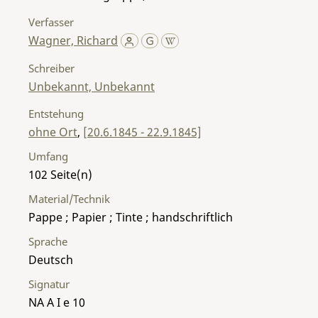
Verfasser
Wagner, Richard
Schreiber
Unbekannt, Unbekannt
Entstehung
ohne Ort
,
[20.6.1845 - 22.9.1845]
Umfang
102
Material/Technik
Pappe ; Papier ; Tinte ; handschriftlich
Sprache
Deutsch
Signatur
NA A I e 10