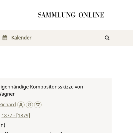
Kalender
 eigenhändige Kompositonsskizze von
Wagner
Richard
,
1877 - [1879]