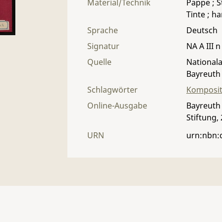
Material/Technik
Pappe ; St
Tinte ; ha
Sprache
Deutsch
Signatur
NA A III n
Quelle
Nationala
Bayreuth
Schlagwörter
Komposit
Online-Ausgabe
Bayreuth 
Stiftung,
URN
urn:nbn: