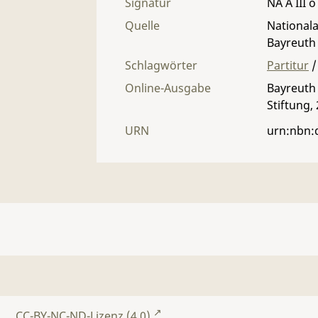
Signatur
NA A III o
Quelle
Nationala
Bayreuth
Schlagwörter
Partitur
/
Online-Ausgabe
Bayreuth 
Stiftung,
URN
urn:nbn:
CC-BY-NC-ND-Lizenz (4.0)