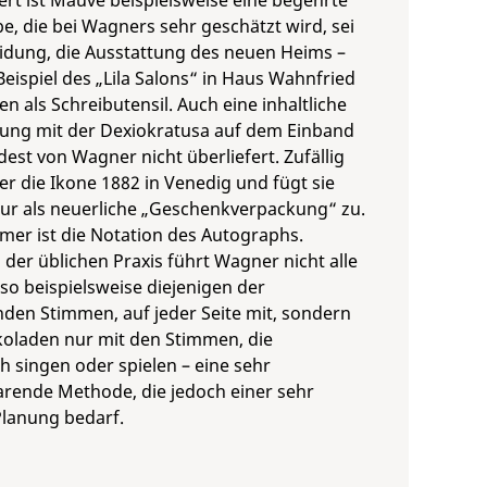
rt ist Mauve beispielsweise eine begehrte
, die bei Wagners sehr geschätzt wird, sei
eidung, die Ausstattung des neuen Heims –
eispiel des „Lila Salons“ in Haus Wahnfried
en als Schreibutensil. Auch eine inhaltliche
ung mit der Dexiokratusa auf dem Einband
dest von Wagner nicht überliefert. Zufällig
er die Ikone 1882 in Venedig und fügt sie
tur als neuerliche „Geschenkverpackung“ zu.
er ist die Notation des Autographs.
der üblichen Praxis führt Wagner nicht alle
so beispielsweise diejenigen der
den Stimmen, auf jeder Seite mit, sondern
koladen nur mit den Stimmen, die
ch singen oder spielen – eine sehr
arende Methode, die jedoch einer sehr
Planung bedarf.