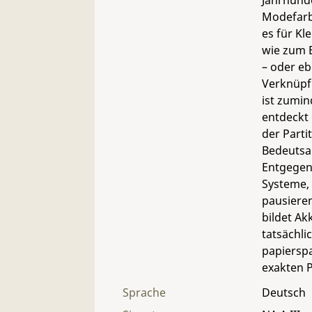
Jahrhunde
Modefarbe
es für Kl
wie zum B
– oder eb
Verknüpf
ist zumin
entdeckt 
der Parti
Bedeutsam
Entgegen 
Systeme, 
pausieren
bildet Ak
tatsächli
papiersp
exakten 
Sprache
Deutsch