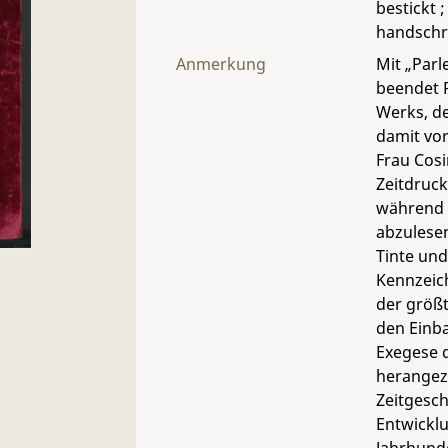
bestickt ;
handschri
Anmerkung
Mit „Parl
beendet R
Werks, de
damit vo
Frau Cosi
Zeitdruck
während 
abzulesen
Tinte und
Kennzeich
der größte
den Einba
Exegese 
herangez
Zeitgesch
Entwicklu