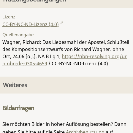
Lizenz
CC-BY-NC-ND-Lizenz (4.0)
Quellenangabe
Wagner, Richard: Das Liebesmahl der Apostel, Schlußteil
des Kompositionsentwurfs von Richard Wagner. ohne
Ort, 24.06.[o.J.].
NA B I g 1
,
https://nbn-resolving.org/ur
n:nbn:de:0305-4659
/ CC-BY-NC-ND-Lizenz (4.0)
Weiteres
Bildanfragen
Sie möchten Bilder in hoher Auflösung bestellen? Dann
gehen Sie bitte auf die Seite
Archivbenutzung
auf