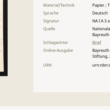
Material/Technik
Papier ; T
Sprache
Deutsch
Signatur
NA I A 3 a
Quelle
Nationala
Bayreuth
Schlagwörter
Brief
Online-Ausgabe
Bayreuth 
Stiftung,
URN
urn:nbn: