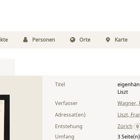
kte
Personen
Orte
Karte
Titel
eigenhän
Liszt
Verfasser
Wagner, 
Adressat(en)
Liszt, Fra
Entstehung
Zürich
Umfang
3