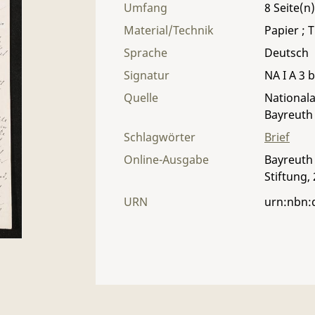
Umfang
8
Material/Technik
Papier ; T
Sprache
Deutsch
Signatur
NA I A 3 
Quelle
Nationala
Bayreuth
Schlagwörter
Brief
Online-Ausgabe
Bayreuth 
Stiftung,
URN
urn:nbn: