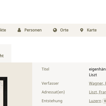
kte
Personen
Orte
Karte
ht
Titel
eigenhän
Liszt
Verfasser
Wagner, 
Adressat(en)
Liszt, Fra
Entstehung
Luzern