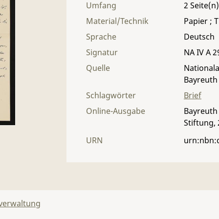
Umfang
2
Material/Technik
Papier ; T
Sprache
Deutsch
Signatur
NA IV A 29
Quelle
Nationala
Bayreuth
Schlagwörter
Brief
Online-Ausgabe
Bayreuth 
Stiftung,
URN
urn:nbn:
lverwaltung